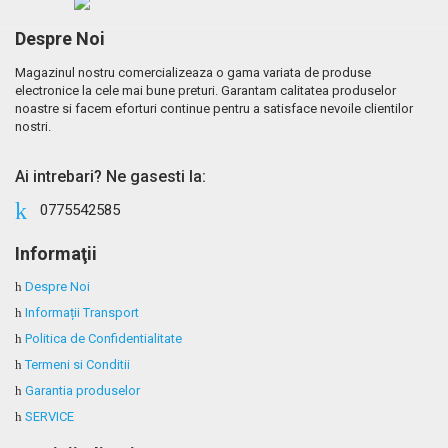
Contrast dinamic
1000:1
Despre Noi
Diagonala
22
Magazinul nostru comercializeaza o gama variata de produse
Dimensiune punct
0.282 mm
electronice la cele mai bune preturi. Garantam calitatea produselor
noastre si facem eforturi continue pentru a satisface nevoile clientilor
Format display
Wide
nostri.
Luminozitate
250 cd/m2
Ai intrebari? Ne gasesti la:
Reproducere culori
16.7 milioane
0775542585
Rezolutie
1680 x 1050
Tip display
LCD
Informaţii
Unghi maxim
170 H / 160 V
Despre Noi
vizibilitate
Informații Transport
Politica de Confidentialitate
Termeni si Conditii
Garantia produselor
SERVICE