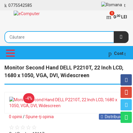
0775542585
0
,00
0
LEI
Cont
Monitor Second Hand DELL P2210T, 22 Inch LCD,
1680 x 1050, VGA, DVI, Widescreen
-4%
0 opinii
/
Spune-ţi opinia
Distribuie