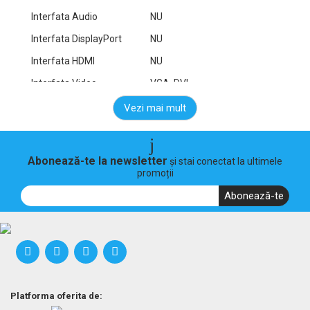
Interfata Audio
NU
Interfata DisplayPort
NU
Interfata HDMI
NU
Interfata Video
VGA, DVI
Panel IPS
NU
Vezi mai mult
Port USB
1x USB
Semnal Intrare
Analog si Digital
Abonează-te la newsletter
și stai conectat la ultimele
promoții
DETALII
SUPLIMENTARE
Abonează-te
Boxe integrate
NU
Putere Consumata
22 W
(W)
DISPLAY
Platforma oferita de: