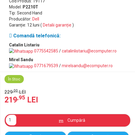
Cod Produs: 19117
Model:
P2210T
Tip: Second Hand
Producător:
Dell
Garanție: 12 luni (
Detalii garanție
)
Comandă telefonică:
Catalin Listariu
0775542585
/
catalinlistariu@ecomputer.ro
Mirel Sandu
0771679539
/
mirelsandu@ecomputer.ro
În Stoc
,00
229
LEI
,95
219
LEI
Cumpără