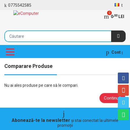
0775542585
0
,00
0
LEI
Cont
Comparare Produse
Nu ai ales produse pe care să le compari.
Continuă
Abonează-te la newsletter
și stai conectat la ultimele
promoții