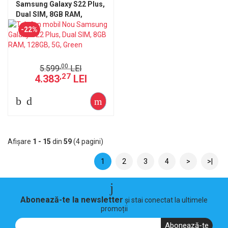
Samsung Galaxy S22 Plus,
Dual SIM, 8GB RAM,
128GB, 5G, Green
-22%
,00
5.599
LEI
,27
4.383
LEI
Afişare
1 - 15
din
59
(4 pagini)
1
2
3
4
>
>|
Abonează-te la newsletter
și stai conectat la ultimele
promoții
Abonează-te