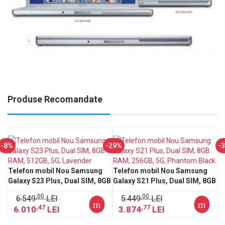
Produse Recomandate
-8%
-29%
-
Telefon mobil Nou Samsung
Telefon mobil Nou Samsung
Galaxy S23 Plus, Dual SIM, 8GB
Galaxy S21 Plus, Dual SIM, 8GB
RAM, 512GB, 5G, Lavender
RAM, 256GB, 5G, Phantom
,00
,00
6.549
LEI
5.449
LEI
Black
,47
,77
6.010
LEI
3.874
LEI