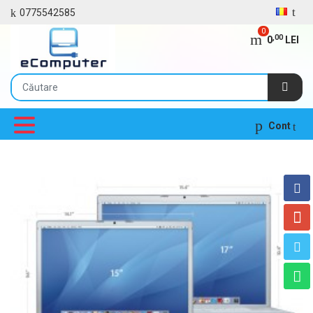
0775542585
0
,00
0
LEI
Cont