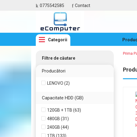
0775542585
Contact
Categorii
Produc
Prima P
Filtre de căutare
Prod
Producători
LENOVO (2)
Capacitate HDD (GB)
120GB + 1TB (63)
480GB (31)
240GB (44)
1TB (133)