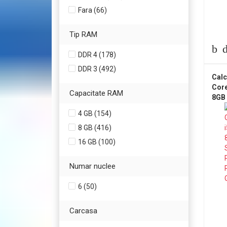
Fara (66)
Tip RAM
DDR 4 (178)
DDR 3 (492)
Calc
Core
Capacitate RAM
8GB
1TB 
4 GB (154)
AMD
8 GB (416)
GDD
16 GB (100)
Numar nuclee
6 (50)
Carcasa