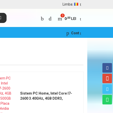
Limba:
0
,00
0
LEI
Cont
Sistem PC Home, Intel Core I7-
2600 3.40GHz, 4GB DDR3,
500GB SATA, Placa video
Nvidia Geforce GT710 2GB,