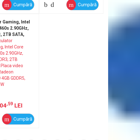
Cumpără
Cumpără
r Gaming, Intel
460s 2.90GHz,
, 2TB SATA,
deo AMD Radeon
B GDDR5, DVD-
,59
504
LEI
Cumpără