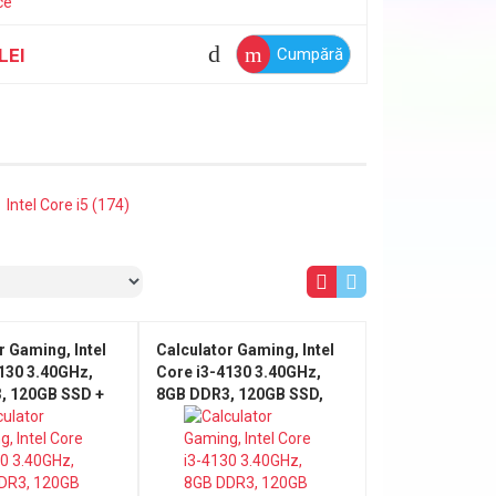
DVD-RW, CADOU Tastatura +
Mouse
,54
LEI
1.112
LE
Cumpără
Intel Core i5 (174)
r Gaming, Intel
Calculator Gaming, Intel
130 3.40GHz,
Core i3-4130 3.40GHz,
, 120GB SSD +
8GB DDR3, 120GB SSD,
A, Placa video
Placa video AMD Radeon
on RX550 4GB
RX550 4GB GDDR5, DVD-
DVD-RW
RW