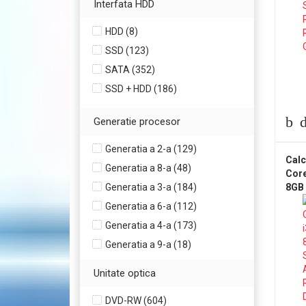
Interfata HDD
3.70 (37)
HDD (8)
3.10 (90)
SSD (123)
SATA (352)
SSD + HDD (186)
Generatie procesor
Generatia a 2-a (129)
Calc
Generatia a 8-a (48)
Core
Generatia a 3-a (184)
8GB
Pla
Generatia a 6-a (112)
RX5
Generatia a 4-a (173)
RW
Generatia a 9-a (18)
Unitate optica
DVD-RW (604)