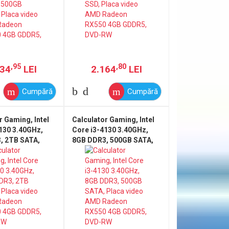
,95
,80
234
LEI
2.164
LEI
Cumpără
Cumpără
r Gaming, Intel
Calculator Gaming, Intel
130 3.40GHz,
Core i3-4130 3.40GHz,
, 2TB SATA,
8GB DDR3, 500GB SATA,
deo AMD Radeon
Placa video AMD Radeon
B GDDR5, DVD-
RX550 4GB GDDR5, DVD-
RW