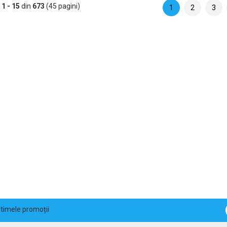
e
1 - 15
din
673
(45 pagini)
1
2
3
ultimele promoții