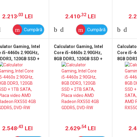
,03
,32
2.213
LEI
2.410
LEI
2.
Cumpără
Cumpără
ulator Gaming, Intel
Calculator Gaming, Intel
Calculato
 i5-4460s 2.90GHz,
Core i5-4460s 2.90GHz,
Core i5-4
 DDR3, 120GB SSD +
8GB DDR3, 120GB SSD +
8GB DDR3
SATA, Placa video
2TB SATA, Placa video
500GB SAT
 Radeon RX550 4GB
AMD Radeon RX550 4GB
AMD Rade
R5, DVD-RW
GDDR5, DVD-RW
GDDR5, 
,43
,54
2.548
LEI
2.629
LEI
2.