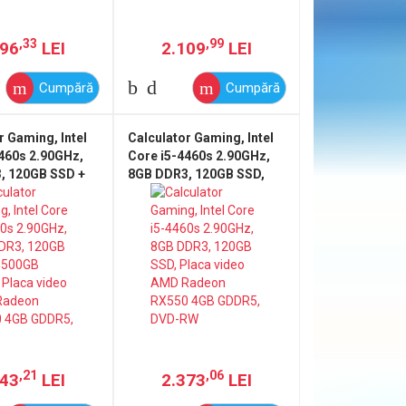
,33
,99
296
LEI
2.109
LEI
Cumpără
Cumpără
r Gaming, Intel
Calculator Gaming, Intel
460s 2.90GHz,
Core i5-4460s 2.90GHz,
, 120GB SSD +
8GB DDR3, 120GB SSD,
A, Placa video
Placa video AMD Radeon
on RX550 4GB
RX550 4GB GDDR5, DVD-
DVD-RW
RW
,21
,06
443
LEI
2.373
LEI