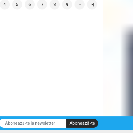
4
5
6
7
8
9
>
>|
Abonează-te