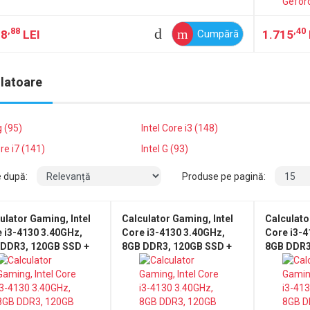
,88
,40
98
LEI
1.715
Cumpără
latoare
 (95)
Intel Core i3 (148)
ore i7 (141)
Intel G (93)
e după:
Produse pe pagină:
ulator Gaming, Intel
Calculator Gaming, Intel
Calculato
 i3-4130 3.40GHz,
Core i3-4130 3.40GHz,
Core i3-4
 DDR3, 120GB SSD +
8GB DDR3, 120GB SSD +
8GB DDR3
SATA, Placa video
2TB SATA, Placa video
500GB SAT
 Radeon RX550 4GB
AMD Radeon RX550 4GB
AMD Rade
R5, DVD-RW
GDDR5, DVD-RW
GDDR5, 