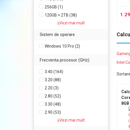
256GB (1)
1.2
120GB + 2TB (38)
Vezi mai mult
2TB (67)
128GB SSD + 1TB HDD (8)
Calcu
Sistem de operare
3TB (7)
Windows 10 Pro (2)
240GB + 1TB (54)
Gaming
256GB SSD + 1TB HDD (16)
Frecventa procesor (GHz)
Intel C
120GB + 500GB (41)
3.40 (164)
500GB (90)
Sortar
3.20 (88)
120GB (76)
2.20 (3)
512GB (1)
Calc
2.80 (52)
Core
8GB
3.30 (48)
1TB 
2.90 (53)
AMD
Vezi mai mult
3.00 (76)
GDD
2.60 (59)