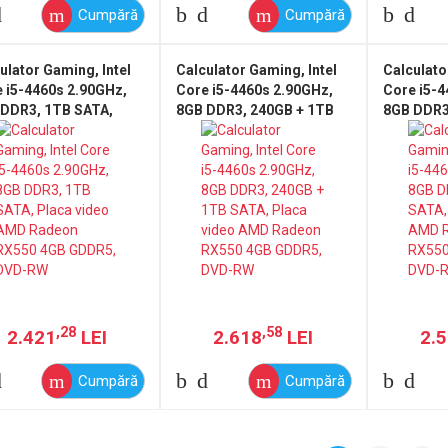
Cumpără
Cumpără
ulator Gaming, Intel
Calculator Gaming, Intel
Calculato
 i5-4460s 2.90GHz,
Core i5-4460s 2.90GHz,
Core i5-4
 DDR3, 1TB SATA,
8GB DDR3, 240GB + 1TB
8GB DDR3
ca video AMD Radeon
SATA, Placa video AMD
Placa vi
50 4GB GDDR5, DVD-
Radeon RX550 4GB
RX550 4G
GDDR5, DVD-RW
RW
,28
,58
2.421
LEI
2.618
LEI
2.
Cumpără
Cumpără