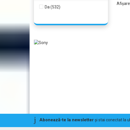
Afişar
Da (532)
Abonează-te la newsletter
și stai conectat la 