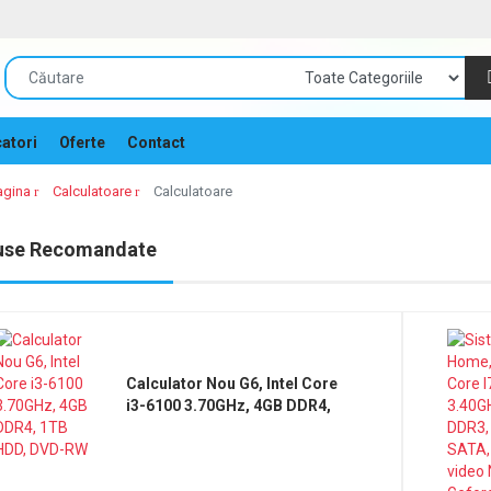
atori
Oferte
Contact
agina
Calculatoare
Calculatoare
use Recomandate
Calculator Nou G6, Intel Core
i3-6100 3.70GHz, 4GB DDR4,
1TB HDD, DVD-RW