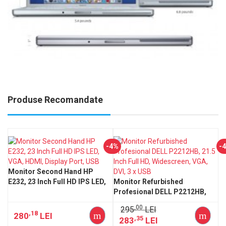
Produse Recomandate
-4%
-
Monitor Second Hand HP
E232, 23 Inch Full HD IPS LED,
Monitor Refurbished
VGA, HDMI, Display Port, USB
Profesional DELL P2212HB,
21.5 Inch Full HD, Widescreen,
,00
295
LEI
VGA, DVI, 3 x USB
,18
280
LEI
,35
283
LEI