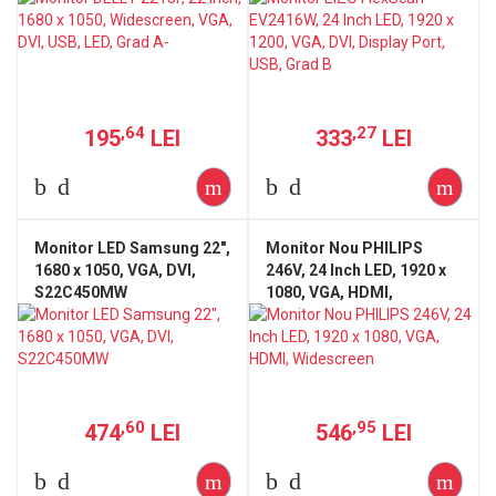
,64
,27
195
LEI
333
LEI
Monitor LED Samsung 22",
Monitor Nou PHILIPS
1680 x 1050, VGA, DVI,
246V, 24 Inch LED, 1920 x
S22C450MW
1080​, VGA, HDMI,
Widescreen
,60
,95
474
LEI
546
LEI