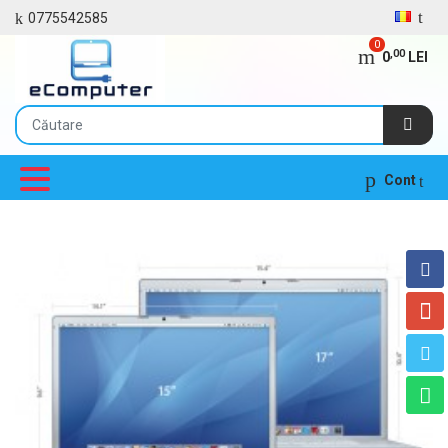
0775542585
0
,00
0
LEI
Cont