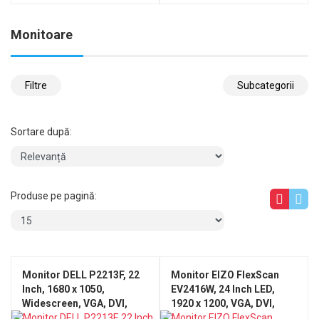
Monitoare
Filtre
Subcategorii
Sortare după:
Produse pe pagină:
Monitor DELL P2213F, 22
Monitor EIZO FlexScan
Inch, 1680 x 1050,
EV2416W, 24 Inch LED,
Widescreen, VGA, DVI,
1920 x 1200, VGA, DVI,
USB, LED, Grad A-
Display Port, USB, Grad B