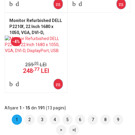
Monitor Refurbished DELL
P2210f, 22 Inch 1680 x
1050, VGA, DVI-D,
DisplayPort, USB
-4%
,00
259
LEI
,77
248
LEI
Afişare
1 - 15
din
191
(13 pagini)
1
2
3
4
5
6
7
8
9
>
>|