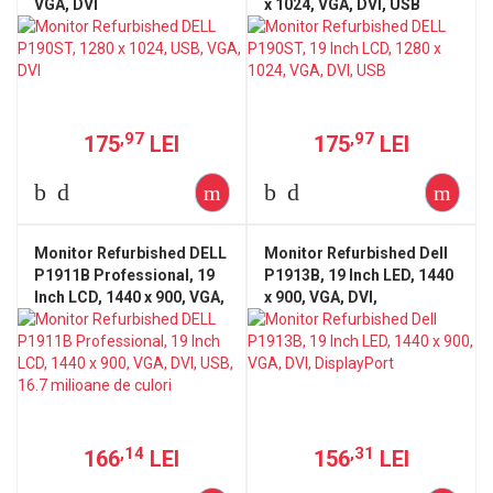
VGA, DVI
x 1024, VGA, DVI, USB
,97
,97
175
LEI
175
LEI
Monitor Refurbished DELL
Monitor Refurbished Dell
P1911B Professional, 19
P1913B, 19 Inch LED, 1440
Inch LCD, 1440 x 900, VGA,
x 900, VGA, DVI,
DVI, USB, 16.7 milioane de
DisplayPort
culori
,14
,31
166
LEI
156
LEI