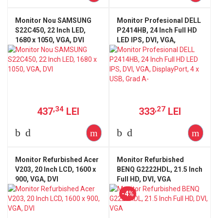
Monitor Nou SAMSUNG
Monitor Profesional DELL
S22C450, 22 Inch LED,
P2414HB, 24 Inch Full HD
1680 x 1050, VGA, DVI
LED IPS, DVI, VGA,
DisplayPort, 4 x USB, Grad
A-
,34
,27
437
LEI
333
LEI
Monitor Refurbished Acer
Monitor Refurbished
V203, 20 Inch LCD, 1600 x
BENQ G2222HDL, 21.5 Inch
900, VGA, DVI
Full HD, DVI, VGA
-4%