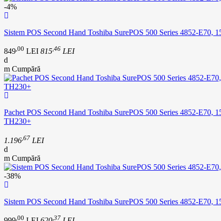
-4%
Sistem POS Second Hand Toshiba SurePOS 500 Series 4852-E70, 
,00
,46
849
LEI
815
LEI
Cumpără
Pachet POS Second Hand Toshiba SurePOS 500 Series 4852-E70, 1
TH230+
,67
1.196
LEI
Cumpără
-38%
Sistem POS Second Hand Toshiba SurePOS 500 Series 4852-E70, 
,00
,37
999
LEI
620
LEI