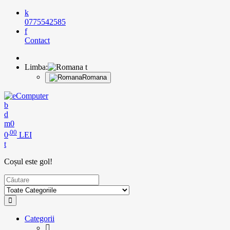
0775542585
Contact
Limba:
Romana
0
,00
0
LEI
Coșul este gol!
Categorii