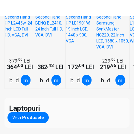
Hand HP
Hand
Hand HP
Hand
L2445w,
BENQ
LE1901W,
Samsung
-4%
-4%
24 Inch
BL2410,
19 Inch
SynkMaster
LCD Full
24 Inch
LCD, 1440
NC220, 22
HD, VGA,
Full HD,
x 900, VGA
Inch LED,
DVI
VGA, DVI
1680 x
1050, VGA,
DVI
,00
,00
379
LEI
229
LEI
,03
,43
,04
,95
364
LEI
382
LEI
172
LEI
219
LEI
Laptopuri
Vezi
Produsele