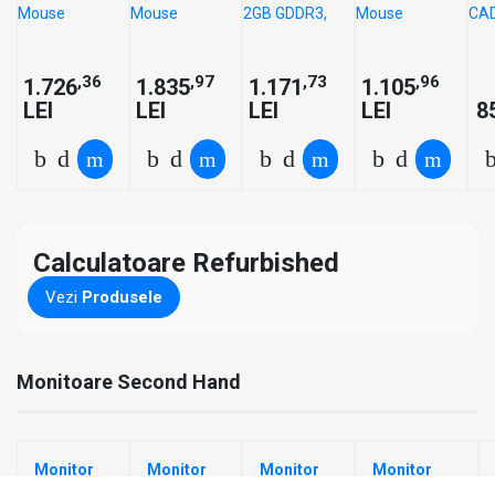
Cadou
Cadou
Gaming
Cadou
G
Tastatura
Tastatura
Nvidia
Tastatura
2
+ Mouse
+ Mouse
GT710
+ Mouse
R
2GB
,36
,97
,73
,96
1.726
1.835
1.171
1.105
GDDR3,
T
LEI
LEI
LEI
LEI
8
DVD-RW,
+
Cadou
Tastatura
+ Mouse
Calculatoare Refurbished
Vezi
Produsele
Monitoare Second Hand
Monitor
Monitor
Monitor
Monitor
Second
Second
Second
Second