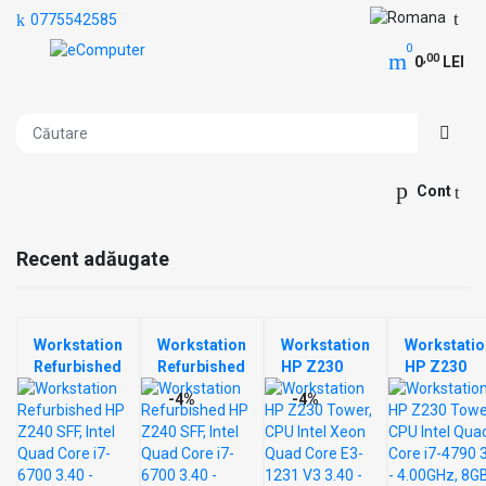
0775542585
0
,00
0
LEI
Cont
Recent adăugate
Workstation
Workstation
Workstation
Workstatio
Refurbished
Refurbished
HP Z230
HP Z230
HP Z240
HP Z240
Tower, CPU
Tower, CP
-4%
-4%
SFF, Intel
SFF, Intel
Intel Xeon
Intel Quad
Quad Core
Quad Core
Quad Core
Core i7-
i7-6700 3.40
i7-6700 3.40
E3-1231 V3
4790 3.60 -
- 4.00GHz,
- 4.00GHz,
3.40 -
4.00GHz,