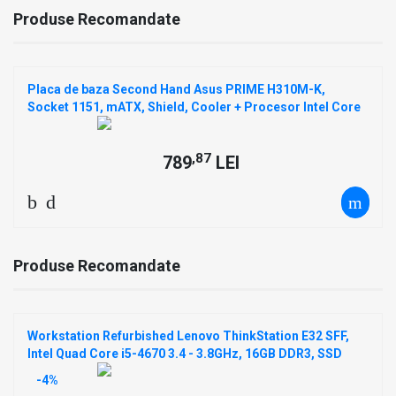
Produse Recomandate
Placa de baza Second Hand Asus PRIME H310M-K,
Socket 1151, mATX, Shield, Cooler + Procesor Intel Core
i3-9100 3.60GHz, 6MB Cache
,87
789
LEI
Produse Recomandate
Workstation Refurbished Lenovo ThinkStation E32 SFF,
Intel Quad Core i5-4670 3.4 - 3.8GHz, 16GB DDR3, SSD
256GB SATA, Intel Integrated HD Graphics 4600 + Windows
-4%
10 Pro