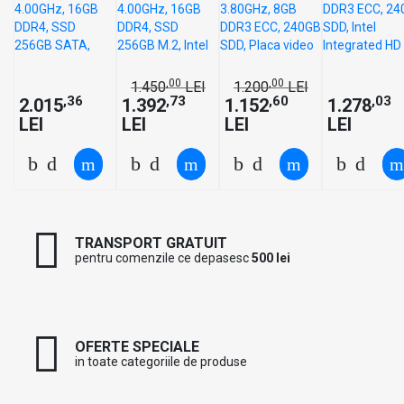
16GB DDR4,
16GB DDR4,
3.80GHz,
8GB DDR3
SSD 256GB
SSD 256GB
8GB DDR3
ECC, 240G
SATA,
M.2, Intel
ECC, 240GB
SDD, Intel
GeForce GT
HD
SDD, Placa
Integrated
1030/4GB +
Graphics
video AMD
HD
,00
,00
1.450
LEI
1.200
LEI
Windows 10
530 +
Radeon HD
Graphics
,36
,73
,60
,03
2.015
1.392
1.152
1.278
Home
Windows 10
7470/1GB,
4600, DVD-
LEI
LEI
LEI
LEI
Home
DVD-RW
RW
TRANSPORT GRATUIT
pentru comenzile ce depasesc
500 lei
OFERTE SPECIALE
in toate categoriile de produse