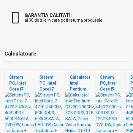
GARANTIA CALITATII
ai 30 de zile in care poti returna produsele
Calculatoare
Sistem
Sistem
Calculator
Sistem
S
PC, Intel
PC, Intel
Intel
PC, Intel
P
Core i7-
Core i7-
Pentium
Core i5-
C
4770
4770
G3220
4430
G
3.40GHz,
3.40GHz,
3.00GHz,
3.00GHz,
2
4GB
8GB
8GB
4GB
4
DDR3,
DDR3,
DDR3,
DDR3,
D
500GB
500GB
1TB SATA,
120GB
5
SATA,
SATA,
Placa
SSD, DVD-
S
DVD-RW,
DVD-RW,
Video
RW,
G