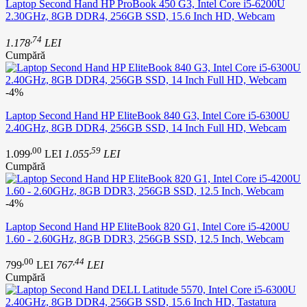
Laptop Second Hand HP ProBook 450 G3, Intel Core i5-6200U
2.30GHz, 8GB DDR4, 256GB SSD, 15.6 Inch HD, Webcam
,74
1.178
LEI
Cumpără
-4%
Laptop Second Hand HP EliteBook 840 G3, Intel Core i5-6300U
2.40GHz, 8GB DDR4, 256GB SSD, 14 Inch Full HD, Webcam
,00
,59
1.099
LEI
1.055
LEI
Cumpără
-4%
Laptop Second Hand HP EliteBook 820 G1, Intel Core i5-4200U
1.60 - 2.60GHz, 8GB DDR3, 256GB SSD, 12.5 Inch, Webcam
,00
,44
799
LEI
767
LEI
Cumpără