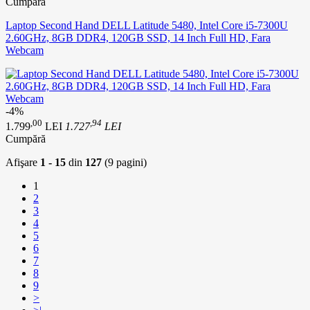
Cumpără
Laptop Second Hand DELL Latitude 5480, Intel Core i5-7300U
2.60GHz, 8GB DDR4, 120GB SSD, 14 Inch Full HD, Fara
Webcam
-4%
,00
,94
1.799
LEI
1.727
LEI
Cumpără
Afişare
1 - 15
din
127
(9 pagini)
1
2
3
4
5
6
7
8
9
>