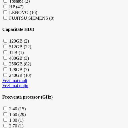
Toshiba (2)
HP (47)
LENOVO (16)
FUJITSU SIEMENS (8)
Capacitate HDD
120GB (2)
512GB (22)
1TB (1)
480GB (3)
256GB (82)
128GB (7)
240GB (10)
Vezi mai mult
Vezi mai puțin
Frecventa procesor (GHz)
2.40 (15)
1.60 (29)
1.30 (1)
2.70 (1)