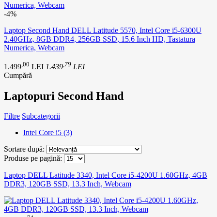
-4%
Laptop Second Hand DELL Latitude 5570, Intel Core i5-6300U
2.40GHz, 8GB DDR4, 256GB SSD, 15.6 Inch HD, Tastatura
Numerica, Webcam
,00
,79
1.499
LEI
1.439
LEI
Cumpără
Laptopuri Second Hand
Filtre
Subcategorii
Intel Core i5 (3)
Sortare după:
Produse pe pagină:
Laptop DELL Latitude 3340, Intel Core i5-4200U 1.60GHz, 4GB
DDR3, 120GB SSD, 13.3 Inch, Webcam