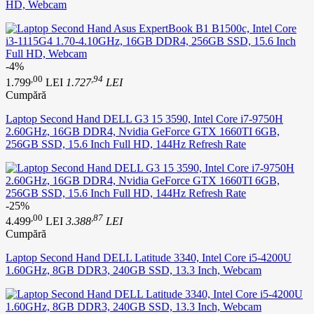
HD, Webcam
-4%
,00
,94
1.799
LEI
1.727
LEI
Cumpără
Laptop Second Hand DELL G3 15 3590, Intel Core i7-9750H
2.60GHz, 16GB DDR4, Nvidia GeForce GTX 1660TI 6GB,
256GB SSD, 15.6 Inch Full HD, 144Hz Refresh Rate
-25%
,00
,87
4.499
LEI
3.388
LEI
Cumpără
Laptop Second Hand DELL Latitude 3340, Intel Core i5-4200U
1.60GHz, 8GB DDR3, 240GB SSD, 13.3 Inch, Webcam