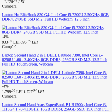
,74
1.178
LEI
Cumpără
Laptop Hp EliteBook 820 G4, Intel Core i5-7200U 2.50GHz, 8GB
DDR4, 240GB SSD M.2, Full HD Webcam, 12.5 Inch
-4%
,00
,15
933
LEI
896
LEI
Cumpără
Laptop Second Hand 2 in 1 DELL Latitude 7390, Intel Core i5-
8250U 1.60 - 3.40GHz, 8GB DDR3, 256GB SSD M.2, 13.5 Inch
Full HD TouchScreen, Webcam
-4%
,00
,94
1.799
LEI
1.727
LEI
Cumpără
Laptop Second Hand Asus ExpertBook B1 B1500c, Intel Core i3-
1115G4 1.70-4.10GHz, 16GB DDR4, 256GB SSD, 15.6 Inch Full