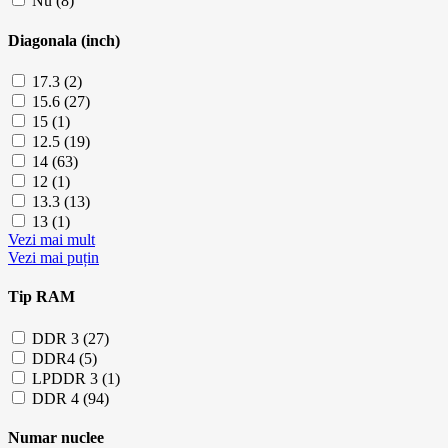
Nu (8)
Diagonala (inch)
17.3 (2)
15.6 (27)
15 (1)
12.5 (19)
14 (63)
12 (1)
13.3 (13)
13 (1)
Vezi mai mult
Vezi mai puțin
Tip RAM
DDR 3 (27)
DDR4 (5)
LPDDR 3 (1)
DDR 4 (94)
Numar nuclee