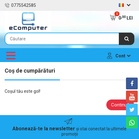
0775542585
0
,00
0
LEI
Cont
Coș de cumpărături
Coșul tău este gol!
Continuă
Abonează-te la newsletter
și stai conectat la ultimele
promoții