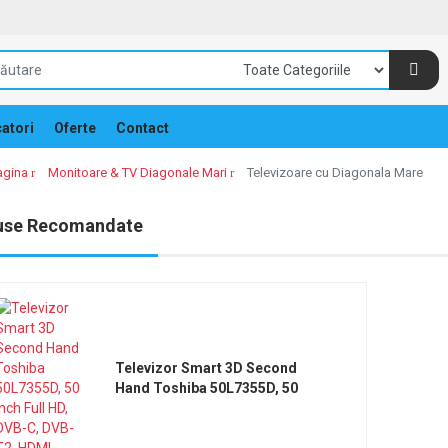
atori
Oferte
Contact
agina
Monitoare & TV Diagonale Mari
Televizoare cu Diagonala Mare
use Recomandate
Televizor Smart 3D Second
Hand Toshiba 50L7355D, 50
Inch Full HD, DVB-C, DVB-T2,
HDMI, VGA, SCART, USB, Retea,