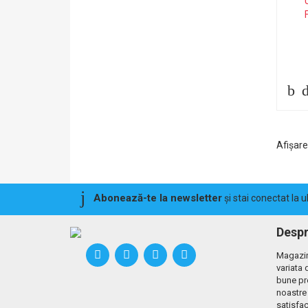
Afişar
Abonează-te la newsletter
și stai conectat la 
Despr
Magazin
variata 
bune pr
noastre 
satisfac