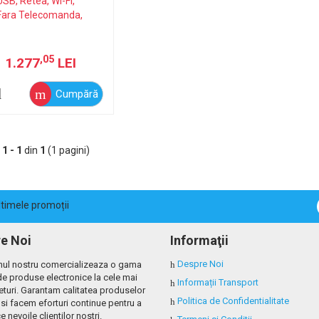
,05
1.277
LEI
Cumpără
e
1 - 1
din
1
(1 pagini)
ultimele promoții
e Noi
Informaţii
Despre Noi
ul nostru comercializeaza o gama
de produse electronice la cele mai
Informații Transport
eturi. Garantam calitatea produselor
Politica de Confidentialitate
si facem eforturi continue pentru a
e nevoile clientilor nostri.