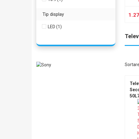
Tip display
1.2
LED (1)
Telev
Sortar
Tele
Sec
50L7
DVB
VGA,
Wi-F
Fara