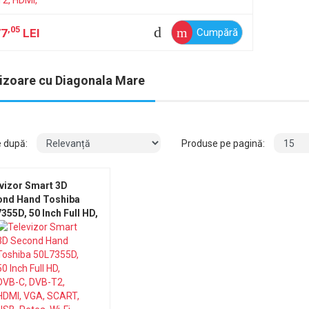
Wi-Fi, Fara Telecomanda, Fara
Picior
,05
77
LEI
Cumpără
izoare cu Diagonala Mare
e după:
Produse pe pagină:
vizor Smart 3D
ond Hand Toshiba
355D, 50 Inch Full HD,
-C, DVB-T2, HDMI,
 SCART, USB, Retea,
i, Fara Telecomanda,
 Picior