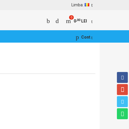
Limba:
0
,00
0
LEI
Cont